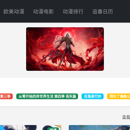
欧美动漫
动漫电影
动漫排行
追番日历
s～ 第三季
从零开始的异世界生活 第四季 丧失篇
百鬼夜行抄
拜托了偶像
查看