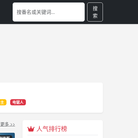
搜
索
公主
电锯人
更多 >>
人气排行榜