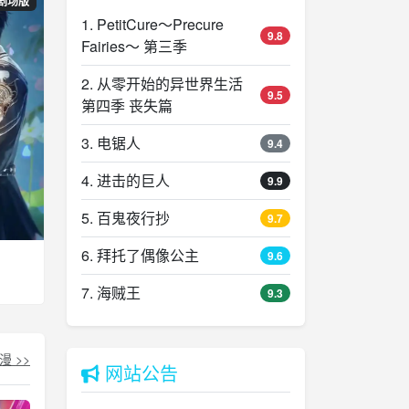
剧场版
1. PetitCure～Precure
9.8
Fairies～ 第三季
2. 从零开始的异世界生活
9.5
第四季 丧失篇
3. 电锯人
9.4
4. 进击的巨人
9.9
5. 百鬼夜行抄
9.7
6. 拜托了偶像公主
9.6
7. 海贼王
9.3
 >>
网站公告