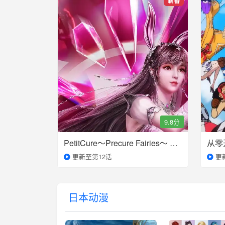
新番
9.8分
PetitCure～Precure Fairies～ 第三季
更新至第12话
更
日本动漫