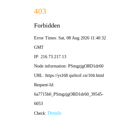
🔥 热搜关键词
热门新番
动漫av
PetitCure～Precure Fairies～ 第三季
从零开始的异世界生活 第四季 丧失篇
百鬼夜行抄
拜托了偶像公主
电锯人